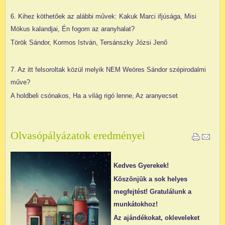
6. Kihez köthetőek az alábbi művek: Kakuk Marci ifjúsága, Misi
Mókus kalandjai, Én fogom az aranyhalat?
Török Sándor, Kormos István, Tersánszky Józsi Jenő
7. Az itt felsoroltak közül melyik NEM Weöres Sándor szépirodalmi
műve?
A holdbeli csónakos, Ha a világ rigó lenne, Az aranyecset
Olvasópályázatok eredményei
Kedves Gyerekek!
Köszönjük a sok helyes
megfejtést! Gratulálunk a
munkátokhoz!
Az ajándékokat, okleveleket