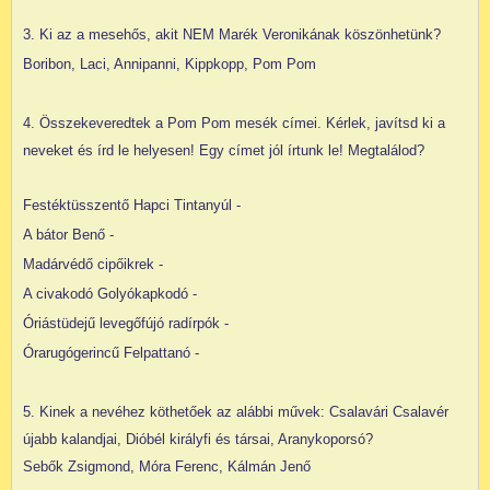
3. Ki az a mesehős, akit NEM Marék Veronikának köszönhetünk?
Boribon, Laci, Annipanni, Kippkopp, Pom Pom
4. Összekeveredtek a Pom Pom mesék címei. Kérlek, javítsd ki a
neveket és írd le helyesen! Egy címet jól írtunk le! Megtalálod?
Festéktüsszentő Hapci Tintanyúl -
A bátor Benő -
Madárvédő cipőikrek -
A civakodó Golyókapkodó -
Óriástüdejű levegőfújó radírpók -
Órarugógerincű Felpattanó -
5. Kinek a nevéhez köthetőek az alábbi művek: Csalavári Csalavér
újabb kalandjai, Dióbél királyfi és társai, Aranykoporsó?
Sebők Zsigmond, Móra Ferenc, Kálmán Jenő