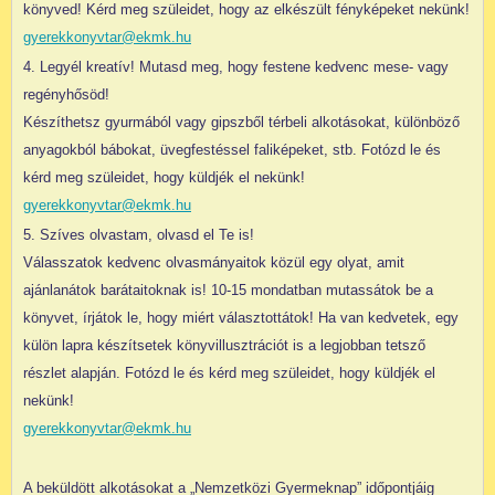
könyved! Kérd meg szüleidet, hogy az elkészült fényképeket nekünk!
gyerekkonyvtar@ekmk.hu
4. Legyél kreatív! Mutasd meg, hogy festene kedvenc mese- vagy
regényhősöd!
Készíthetsz gyurmából vagy gipszből térbeli alkotásokat, különböző
anyagokból bábokat, üvegfestéssel faliképeket, stb. Fotózd le és
kérd meg szüleidet, hogy küldjék el nekünk!
gyerekkonyvtar@ekmk.hu
5. Szíves olvastam, olvasd el Te is!
Válasszatok kedvenc olvasmányaitok közül egy olyat, amit
ajánlanátok barátaitoknak is! 10-15 mondatban mutassátok be a
könyvet, írjátok le, hogy miért választottátok! Ha van kedvetek, egy
külön lapra készítsetek könyvillusztrációt is a legjobban tetsző
részlet alapján. Fotózd le és kérd meg szüleidet, hogy küldjék el
nekünk!
gyerekkonyvtar@ekmk.hu
A beküldött alkotásokat a „Nemzetközi Gyermeknap” időpontjáig