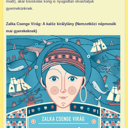
miatt), akár kisiskolás korig is nyugodtan olvashatjuk
gyermekünknek.
Zalka Csenge Virág: A kalóz királylány (Nemzetközi népmesék
mai gyerekeknek)