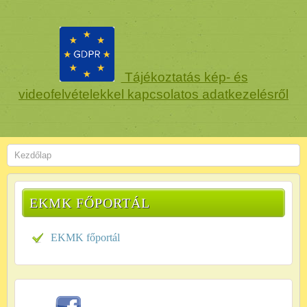
Tájékoztatás kép- és
videofelvételekkel kapcsolatos adatkezelésről
Kezdőlap
EKMK FŐPORTÁL
EKMK főportál