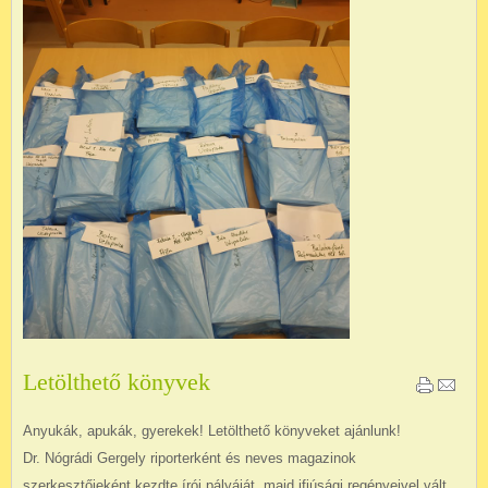
Letölthető könyvek
Anyukák, apukák, gyerekek! Letölthető könyveket ajánlunk!
Dr. Nógrádi Gergely riporterként és neves magazinok
szerkesztőjeként kezdte írói pályáját, majd ifjúsági regényeivel vált