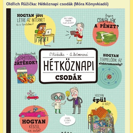
Oldřich Růžička: Hétköznapi csodák (Móra Könyvkiadó)