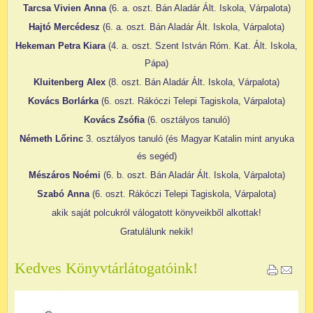
Tarcsa Vivien Anna
(6. a. oszt. Bán Aladár Ált. Iskola, Várpalota)
Hajtó Mercédesz
(6. a. oszt. Bán Aladár Ált. Iskola, Várpalota)
Hekeman Petra Kiara
(4. a. oszt. Szent István Róm. Kat. Ált. Iskola,
Pápa)
Kluitenberg Alex
(8. oszt. Bán Aladár Ált. Iskola, Várpalota)
Kovács Borlárka
(6. oszt. Rákóczi Telepi Tagiskola, Várpalota)
Kovács Zsófia
(6. osztályos tanuló)
Németh Lőrinc
3. osztályos tanuló (és Magyar Katalin mint anyuka
és segéd)
Mészáros Noémi
(6. b. oszt. Bán Aladár Ált. Iskola, Várpalota)
Szabó Anna
(6. oszt. Rákóczi Telepi Tagiskola, Várpalota)
akik saját polcukról válogatott könyveikből alkottak!
Gratulálunk nekik!
Kedves Könyvtárlátogatóink!