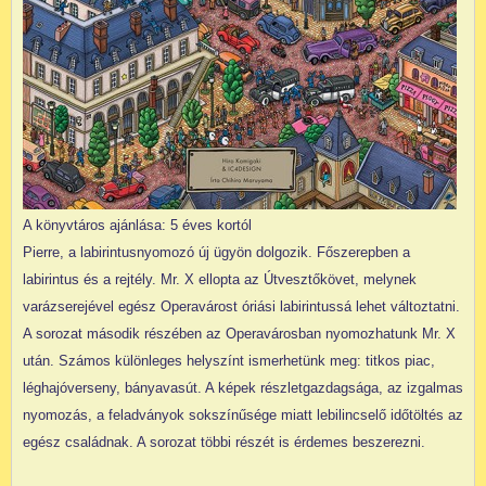
A könyvtáros ajánlása: 5 éves kortól
Pierre, a labirintusnyomozó új ügyön dolgozik. Főszerepben a
labirintus és a rejtély. Mr. X ellopta az Útvesztőkövet, melynek
varázserejével egész Operavárost óriási labirintussá lehet változtatni.
A sorozat második részében az Operavárosban nyomozhatunk Mr. X
után. Számos különleges helyszínt ismerhetünk meg: titkos piac,
léghajóverseny, bányavasút. A képek részletgazdagsága, az izgalmas
nyomozás, a feladványok sokszínűsége miatt lebilincselő időtöltés az
egész családnak. A sorozat többi részét is érdemes beszerezni.