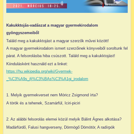
Kakukktojás-vadászat a magyar gyermekirodalom
gyöngyszemeiből
Találd meg a kakukktojást a magyar szerzők művei között!
A magyar gyermekirodalom ismert szerzőinek könyveiből soroltunk fel
párat. A felsorolásba hiba csúszott. Találd meg a kakukktojást!
Kiindulásként használd ezt a linket:
https://hu.wikipedia.org/wiki/Gyermek-
_%C3%A9s_ifj%C3%BAs%C3%A1gi_irodalom
1. Melyik gyermekverset nem Móricz Zsigmond írta?
A török és a tehenek, Szamárfül, Iciri-piciri
2. Az alábbi felsorolás elemei közül melyik Bálint Ágnes alkotása?
Madárfürdő, Falusi hangverseny, Dörmögő Dömötör, A radírpók