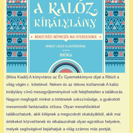
(Móra Kiadó) A könyvtáros az Év Gyermekkönyve díjat a Ribizli a
világ végén c. kötetével. Nekem és az ötéves kisfiamnak A kalóz
királylány című mesegyűjteményével volt felejthetetlen a találkozás.
Nagyon megfogott minket a történetek sokszínűsége, a gyakorlott
mesemondó fantáziadús stílusa. Olyan mesehősökkel
találkozhatunk, akik kilépnek a megszokott skatulyákból, akik mai
értékeket közvetítenek és elkalauzolnak olyan egzotikus helyekre,
melyek segítségével bejárhatjuk a világ számos más pontját,