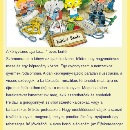
A könyvtáros ajánlása: 4 éves kortól
Számomra ez a könyv az igazi kedvenc, félúton egy hagyományos
mese és egy képregény között. Egy gyöngyszem a nemzetközi
gyermekirodalomban. A dán képregény-rajzoló páratlan illusztrációi, a
vicces szövegek, a fantáziadús, misztikus történetek miatt újra és
újra meséljük otthon (is) ezt a mesekönyvet. Megunhatatlan
karaktereket ismerhetünk meg, akik szerethetőek és eredetiek.
Például a görögdinnyét szívből szerető kalózokat, vagy a
fantasztikus Glükóz professzort. Nagy érdeklődéssel várjuk a szerző
további könyveit magyarul, melyek páratlan élményt nyújtanak egy
tehetséges író jóvoltából. 4 éves kortól ajánlanám (az Éjfekete-tenger