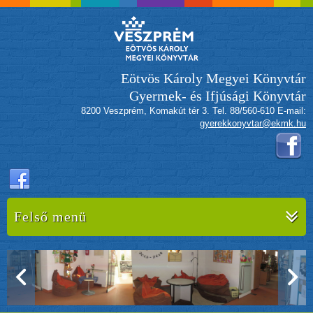
Eötvös Károly Megyei Könyvtár
Gyermek- és Ifjúsági Könyvtár
8200 Veszprém, Komakút tér 3. Tel. 88/560-610 E-mail:
gyerekkonyvtar@ekmk.hu
Felső menü