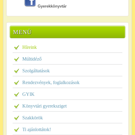
Gyerekkönyvtár
MENÜ
Híreink
Múltidéző
Szolgáltatások
Rendezvények, foglalkozások
GYIK
Könyvtári gyereksziget
Szakkörök
Ti ajánlottátok!