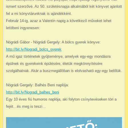
ismert szerzővé. Az 50. születésnapja alkalmából két könyvet ajánlott
fel a mi könyvtárunknak is ajándékként.
Február 14-ig, azaz a Valentin napig a következő műveket lehet
letölteni ingyenesen:
Nógrádi Gábor - Nógrádi Gergely: A bölcs gyerek könyve:
http://bit.ly/Nogradi_bolcs_gyerek
A mű igaz történetek gyűjteménye, amelyek egy-egy mondásra
épülnek és gyerekeink épülésére, életük megkönnyítésére
szolgálhatnak. Akár a buszmegállóban is elolvasható egy-egy belőlük.
Nógrádi Gergely: Balhés Beni naplója:
http://bit.ly/Nogradi_balhes_beni
Egy 10 éves fiú humoros naplója, aki folyton csínytevéseken töri a
fejét…és meg is teszi…