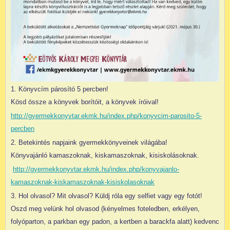
1. Könyvcím párosító 5 percben!
Kösd össze a könyvek borítóit, a könyvek íróival!
http://gyermekkonyvtar.ekmk.hu/index.php/konyvcim-parosito-5-
percben
2. Betekintés napjaink gyermekkönyveinek világába!
Könyvajánló kamaszoknak, kiskamaszoknak, kisiskolásoknak.
http://gyermekkonyvtar.ekmk.hu/index.php/konyvajanlo-
kamaszoknak-kiskamaszoknak-kisiskolasoknak
3. Hol olvasol? Mit olvasol? Küldj róla egy selfiet vagy egy fotót!
Oszd meg velünk hol olvasod (kényelmes foteledben, erkélyen,
folyóparton, a parkban egy padon, a kertben a barackfa alatt) kedvenc