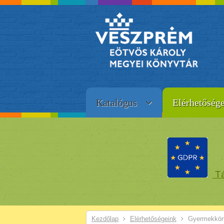
Katalógus
Elérhetőség
Tá
Kezdőlap
Elérhetőségeink
Gyermekkön