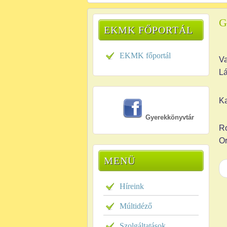
G
EKMK FŐPORTÁL
EKMK főportál
V
Lá
K
Gyerekkönyvtár
R
O
MENÜ
Híreink
Múltidéző
Szolgáltatások