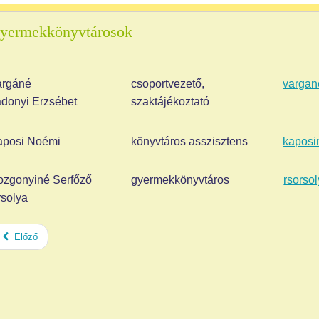
yermekkönyvtárosok
argáné
csoportvezető,
varga
donyi Erzsébet
szaktájékoztató
aposi Noémi
könyvtáros asszisztens
kapos
ozgonyiné Serfőző
gyermekkönyvtáros
rsors
rsolya
Előző