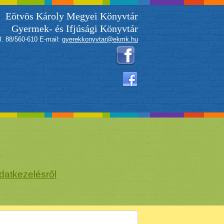
Eötvös Károly Megyei Könyvtár
Gyermek- és Ifjúsági Könyvtár
l. 88/560-610 E-mail:
gyerekkonyvtar@ekmk.hu
datkezelésről