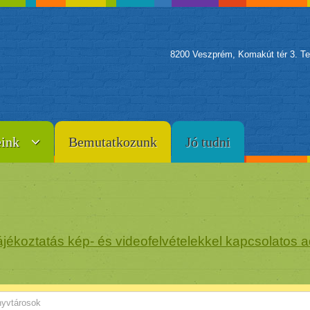
8200 Veszprém, Komakút tér 3. Te
eink
Bemutatkozunk
Jó tudni
jékoztatás kép- és videofelvételekkel kapcsolatos a
yvtárosok