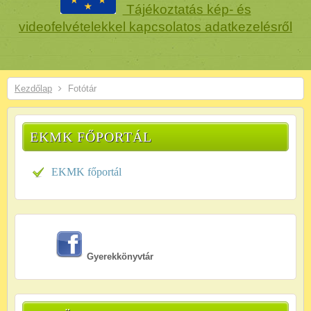
Tájékoztatás kép- és
videofelvételekkel kapcsolatos adatkezelésről
Kezdőlap
Fotótár
EKMK FŐPORTÁL
EKMK főportál
Gyerekkönyvtár