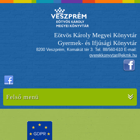
Eötvös Károly Megyei Könyvtár
Gyermek- és Ifjúsági Könyvtár
8200 Veszprém, Komakút tér 3. Tel. 88/560-610 E-mail:
gyerekkonyvtar@ekmk.hu
Felső menü