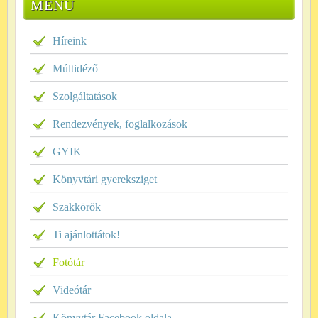
MENÜ
Híreink
Múltidéző
Szolgáltatások
Rendezvények, foglalkozások
GYIK
Könyvtári gyereksziget
Szakkörök
Ti ajánlottátok!
Fotótár
Videótár
Könyvtár Facebook oldala