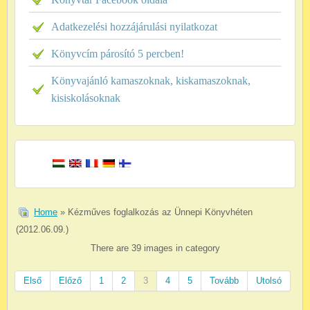
Adatkezelési hozzájárulási nyilatkozat
Könyvcím párosító 5 percben!
Könyvajánló kamaszoknak, kiskamaszoknak,
kisiskolásoknak
Home
» Kézműves foglalkozás az Ünnepi Könyvhéten
(2012.06.09.)
There are 39 images in category
Első
Előző
1
2
3
4
5
Tovább
Utolsó