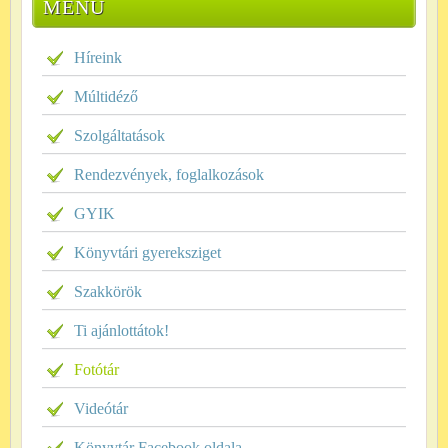
MENÜ
Híreink
Múltidéző
Szolgáltatások
Rendezvények, foglalkozások
GYIK
Könyvtári gyereksziget
Szakkörök
Ti ajánlottátok!
Fotótár
Videótár
Könyvtár Facebook oldala