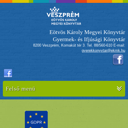
Eötvös Károly Megyei Könyvtár
Gyermek- és Ifjúsági Könyvtár
8200 Veszprém, Komakút tér 3. Tel. 88/560-610 E-mail:
gyerekkonyvtar@ekmk.hu
Felső menü