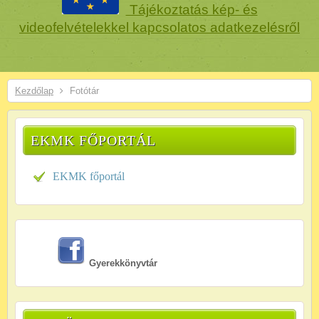
Tájékoztatás kép- és
videofelvételekkel kapcsolatos adatkezelésről
Kezdőlap
Fotótár
EKMK FŐPORTÁL
EKMK főportál
Gyerekkönyvtár