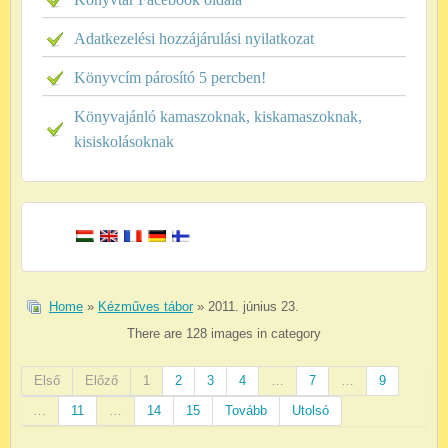
Adatkezelési hozzájárulási nyilatkozat
Könyvcím párosító 5 percben!
Könyvajánló kamaszoknak, kiskamaszoknak,
kisiskolásoknak
Home
»
Kézműves tábor
» 2011. június 23.
There are 128 images in category
Első
Előző
1
2
3
4
…
7
…
9
…
11
…
14
15
Tovább
Utolsó