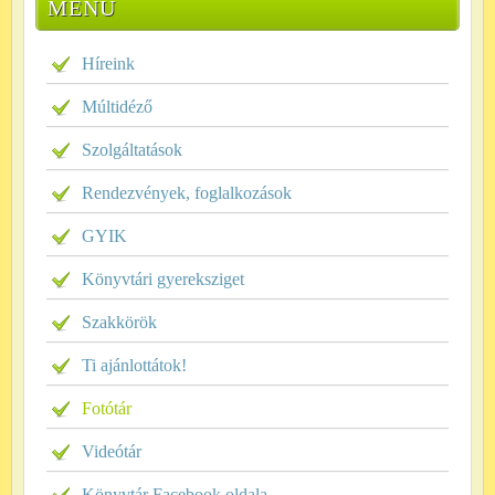
MENÜ
Híreink
Múltidéző
Szolgáltatások
Rendezvények, foglalkozások
GYIK
Könyvtári gyereksziget
Szakkörök
Ti ajánlottátok!
Fotótár
Videótár
Könyvtár Facebook oldala