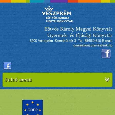
Eötvös Károly Megyei Könyvtár
Gyermek- és Ifjúsági Könyvtár
8200 Veszprém, Komakút tér 3. Tel. 88/560-610 E-mail:
gyerekkonyvtar@ekmk.hu
Felső menü