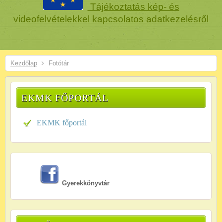
Tájékoztatás kép- és
videofelvételekkel kapcsolatos adatkezelésről
Kezdőlap
Fotótár
EKMK FŐPORTÁL
EKMK főportál
Gyerekkönyvtár