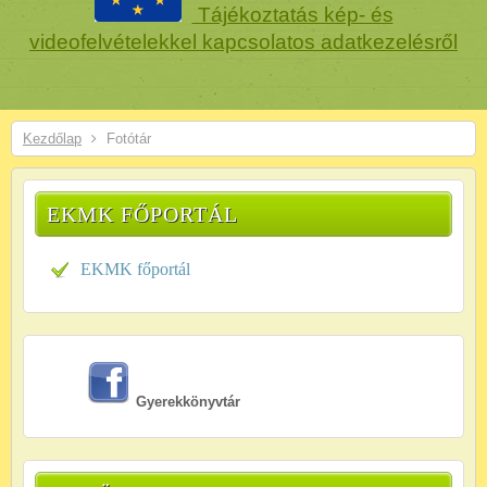
Tájékoztatás kép- és
videofelvételekkel kapcsolatos adatkezelésről
Kezdőlap
Fotótár
EKMK FŐPORTÁL
EKMK főportál
Gyerekkönyvtár