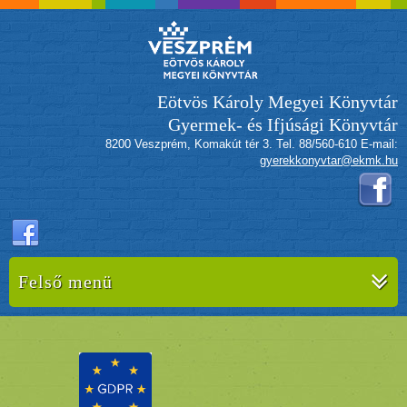
Eötvös Károly Megyei Könyvtár
Gyermek- és Ifjúsági Könyvtár
8200 Veszprém, Komakút tér 3. Tel. 88/560-610 E-mail:
gyerekkonyvtar@ekmk.hu
Felső menü