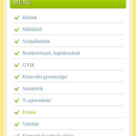
MENÜ
Híreink
Múltidéző
Szolgáltatások
Rendezvények, foglalkozások
GYIK
Könyvtári gyereksziget
Szakkörök
Ti ajánlottátok!
Fotótár
Videótár
Könyvtár Facebook oldala