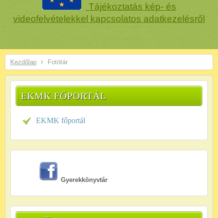
Tájékoztatás kép- és
videofelvételekkel kapcsolatos adatkezelésről
Kezdőlap
Fotótár
EKMK FŐPORTÁL
EKMK főportál
Gyerekkönyvtár