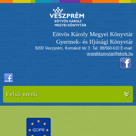
Eötvös Károly Megyei Könyvtár
Gyermek- és Ifjúsági Könyvtár
8200 Veszprém, Komakút tér 3. Tel. 88/560-610 E-mail:
gyerekkonyvtar@ekmk.hu
Felső menü