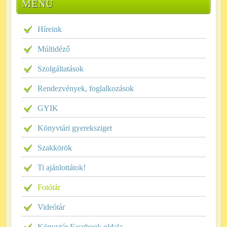
MENÜ
Híreink
Múltidéző
Szolgáltatások
Rendezvények, foglalkozások
GYIK
Könyvtári gyereksziget
Szakkörök
Ti ajánlottátok!
Fotótár
Videótár
Könyvtár Facebook oldala