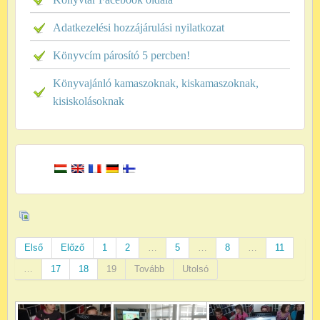
Adatkezelési hozzájárulási nyilatkozat
Könyvcím párosító 5 percben!
Könyvajánló kamaszoknak, kiskamaszoknak,
kisiskolásoknak
Első
Előző
1
2
…
5
…
8
…
11
…
17
18
19
Tovább
Utolsó