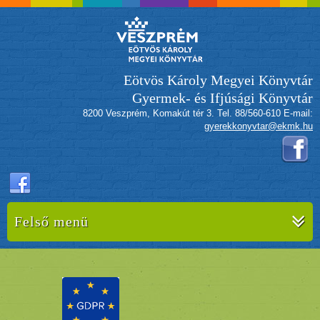
Eötvös Károly Megyei Könyvtár
Gyermek- és Ifjúsági Könyvtár
8200 Veszprém, Komakút tér 3. Tel. 88/560-610 E-mail:
gyerekkonyvtar@ekmk.hu
Felső menü