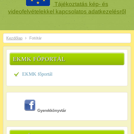
Tájékoztatás kép- és
videofelvételekkel kapcsolatos adatkezelésről
Kezdőlap
Fotótár
EKMK FŐPORTÁL
EKMK főportál
Gyerekkönyvtár