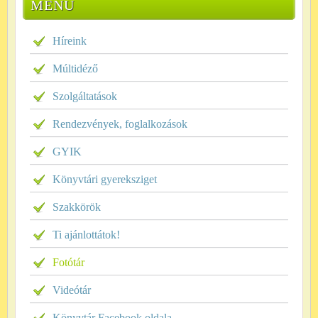
MENÜ
Híreink
Múltidéző
Szolgáltatások
Rendezvények, foglalkozások
GYIK
Könyvtári gyereksziget
Szakkörök
Ti ajánlottátok!
Fotótár
Videótár
Könyvtár Facebook oldala