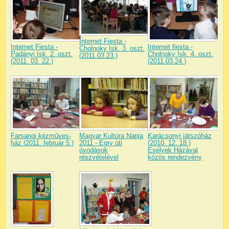
Internet Fiesta -
Internet Fiesta -
Internet fiesta -
Cholnoky Isk. 3. oszt.
Padányi Isk. 2. oszt.
Cholnoky Isk. 4. oszt.
(2011.03.23.)
(2011. 03. 22.)
(2011.03.24.)
Farsangi kézműves-
Magyar Kultúra Napja
Karácsonyi játszóház
ház (2011. február 5.)
2011 - Egry úti
(2010. 12. 18.)
óvodások
Esélyek Házával
részvételével
közös rendezvény