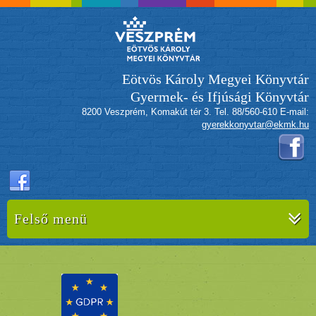
Eötvös Károly Megyei Könyvtár
Gyermek- és Ifjúsági Könyvtár
8200 Veszprém, Komakút tér 3. Tel. 88/560-610 E-mail:
gyerekkonyvtar@ekmk.hu
Felső menü