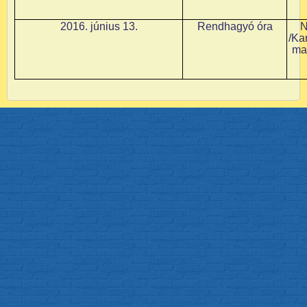
2016. június 13.
Rendhagyó óra
N
/Ka
ma