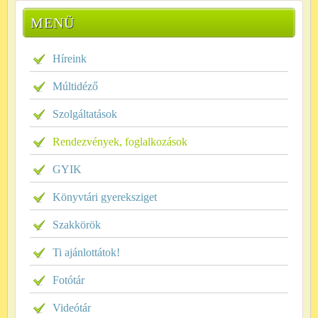
MENÜ
Híreink
Múltidéző
Szolgáltatások
Rendezvények, foglalkozások
GYIK
Könyvtári gyereksziget
Szakkörök
Ti ajánlottátok!
Fotótár
Videótár