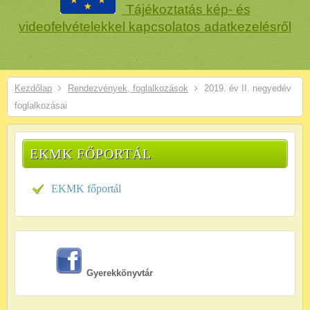
Tájékoztatás kép- és
videofelvételekkel kapcsolatos adatkezelésről
Kezdőlap
Rendezvények, foglalkozások
2019. év II. negyedév
foglalkozásai
EKMK FŐPORTÁL
EKMK főportál
Gyerekkönyvtár