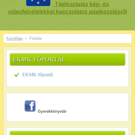
Tájékoztatás kép- és
videofelvételekkel kapcsolatos adatkezelésről
Kezdőlap
Fotótár
EKMK FŐPORTÁL
EKMK főportál
Gyerekkönyvtár