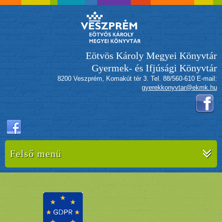
Eötvös Károly Megyei Könyvtár
Gyermek- és Ifjúsági Könyvtár
8200 Veszprém, Komakút tér 3. Tel. 88/560-610 E-mail:
gyerekkonyvtar@ekmk.hu
Felső menü