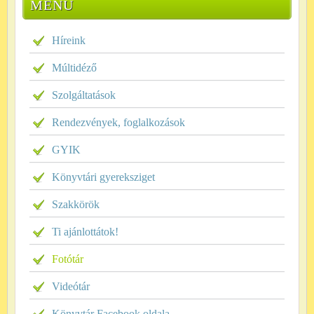
MENÜ
Híreink
Múltidéző
Szolgáltatások
Rendezvények, foglalkozások
GYIK
Könyvtári gyereksziget
Szakkörök
Ti ajánlottátok!
Fotótár
Videótár
Könyvtár Facebook oldala