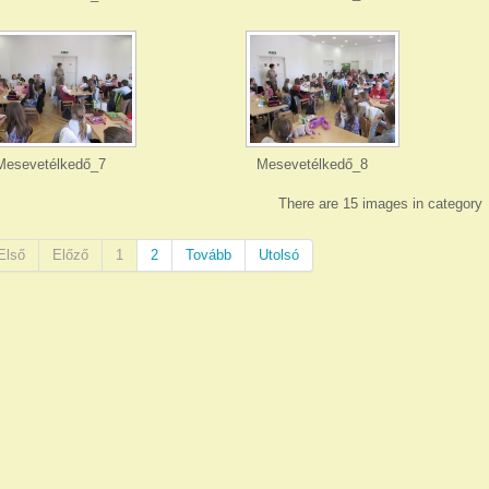
Mesevetélkedő_7
Mesevetélkedő_8
There are 15 images in category
Első
Előző
1
2
Tovább
Utolsó