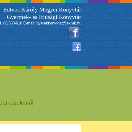
Eötvös Károly Megyei Könyvtár
Gyermek- és Ifjúsági Könyvtár
l. 88/560-610 E-mail:
gyerekkonyvtar@ekmk.hu
datkezelésről