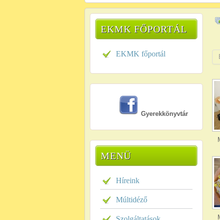
EKMK FŐPORTÁL
EKMK főportál
Gyerekkönyvtár
MENÜ
Híreink
Múltidéző
Szolgáltatások