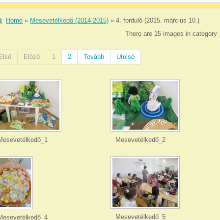
Home
»
Mesevetélkedő (2014-2015)
» 4. forduló (2015. március 10.)
There are 15 images in category
Első
Előző
1
2
Tovább
Utolsó
Mesevetélkedő_1
Mesevetélkedő_2
Mesevetélkedő_5
Mesevetélkedő_4