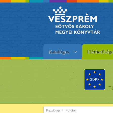
Katalógus
Elérhetőség
Tá
Kezdőlap
Fotótár