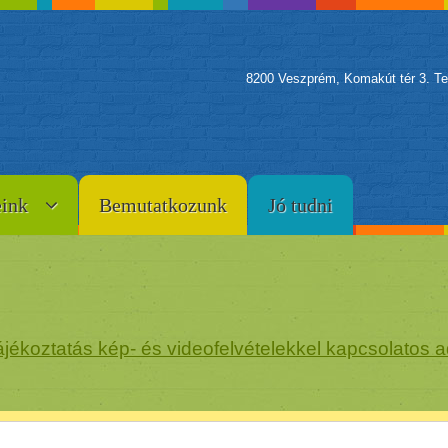
8200 Veszprém, Komakút tér 3. Te
eink
Bemutatkozunk
Jó tudni
jékoztatás kép- és videofelvételekkel kapcsolatos a