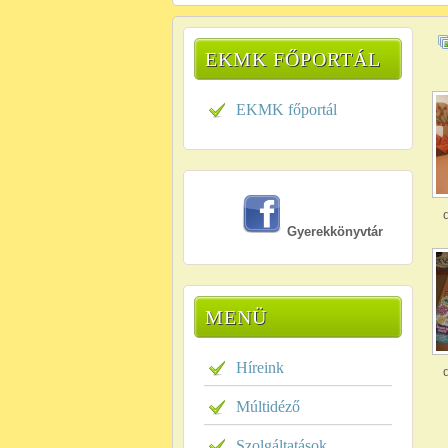
EKMK FŐPORTÁL
EKMK főportál
Gyerekkönyvtár
MENÜ
Híreink
Múltidéző
Szolgáltatások