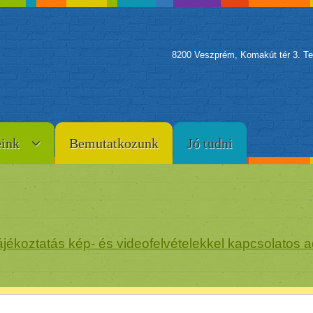
8200 Veszprém, Komakút tér 3. Te
eink
Bemutatkozunk
Jó tudni
jékoztatás kép- és videofelvételekkel kapcsolatos a