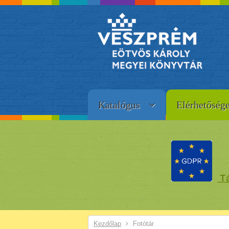
Katalógus
Elérhetőség
Tá
Kezdőlap
Fotótár