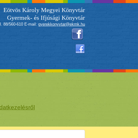
Eötvös Károly Megyei Könyvtár
Gyermek- és Ifjúsági Könyvtár
l. 88/560-610 E-mail:
gyerekkonyvtar@ekmk.hu
datkezelésről