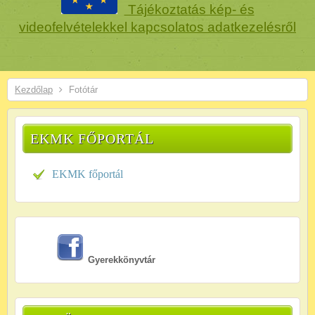
Tájékoztatás kép- és
videofelvételekkel kapcsolatos adatkezelésről
Kezdőlap
Fotótár
EKMK FŐPORTÁL
EKMK főportál
Gyerekkönyvtár