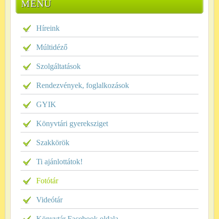
MENÜ
Híreink
Múltidéző
Szolgáltatások
Rendezvények, foglalkozások
GYIK
Könyvtári gyereksziget
Szakkörök
Ti ajánlottátok!
Fotótár
Videótár
Könyvtár Facebook oldala